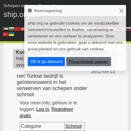
Schepen te koop
• Koop schepen
Kennisgeving
ship.org.ua
ship.org.ua gebruikt cookies om de noodzakelijke
websitefunctionaliteit te bieden, uw ervaring te
verbeteren en ons verkeer te analyseren. Door
onze website te gebruiken, gaat u akkoord met ons
privacybeleid en ons gebruik van cookies.
Koop schepen
>
Schroot - Koop schepen
>
Het Turkse bedrijf is geïnteresseerd in het
OK ik ga akkoord
Privacybeleid openen
verwerven van schepen onder schroot
(
id415
)
2011-05-13
Het Turkse bedrijf is
geïnteresseerd in het
verwerven van schepen onder
schroot
Voor meer info, gelieve in te
loggen:
Log in
,
Registreer
gratis
Categorie
Schroot