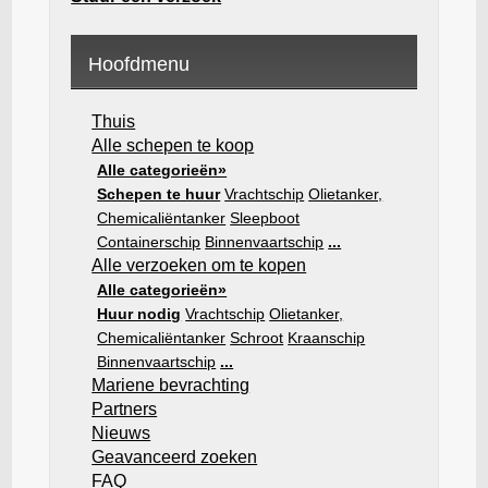
Hoofdmenu
Thuis
Alle schepen te koop
Alle categorieën»
Schepen te huur
Vrachtschip
Olietanker,
Chemicaliëntanker
Sleepboot
Containerschip
Binnenvaartschip
...
Alle verzoeken om te kopen
Alle categorieën»
Huur nodig
Vrachtschip
Olietanker,
Chemicaliëntanker
Schroot
Kraanschip
Binnenvaartschip
...
Mariene bevrachting
Partners
Nieuws
Geavanceerd zoeken
FAQ