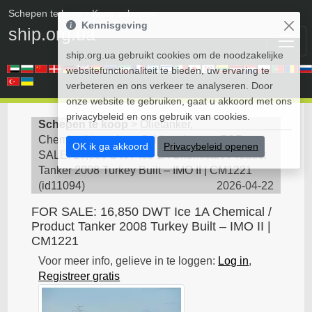
Schepen te koop
• Koop schepen
Kennisgeving
ship.org.ua
ship.org.ua gebruikt cookies om de noodzakelijke
websitefunctionaliteit te bieden, uw ervaring te
verbeteren en ons verkeer te analyseren. Door
onze website te gebruiken, gaat u akkoord met ons
privacybeleid en ons gebruik van cookies.
Schepen te koop
>
Olietanker,
Chemicaliëntanker - Schip te koop
>
FOR
OK ik ga akkoord
Privacybeleid openen
SALE: 16,850 DWT Ice 1A Chemical / Product
Tanker 2008 Turkey Built – IMO II | CM1221
(
id11094
)
2026-04-22
FOR SALE: 16,850 DWT Ice 1A Chemical /
Product Tanker 2008 Turkey Built – IMO II |
CM1221
Voor meer info, gelieve in te loggen:
Log in
,
Registreer gratis