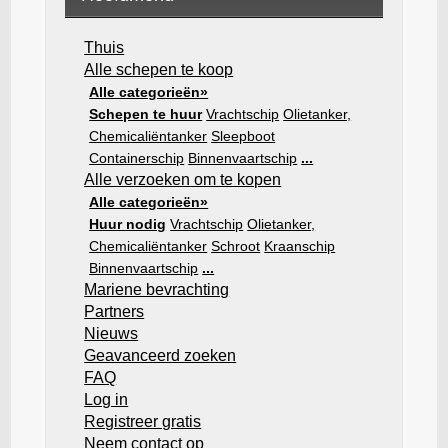
Thuis
Alle schepen te koop
Alle categorieën»
Schepen te huur
Vrachtschip
Olietanker,
Chemicaliëntanker
Sleepboot
Containerschip
Binnenvaartschip
...
Alle verzoeken om te kopen
Alle categorieën»
Huur nodig
Vrachtschip
Olietanker,
Chemicaliëntanker
Schroot
Kraanschip
Binnenvaartschip
...
Mariene bevrachting
Partners
Nieuws
Geavanceerd zoeken
FAQ
Log in
Registreer gratis
Neem contact op