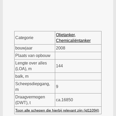
Olietanker,
Categorie
Chemicaliëntanker
bouwjaar
2008
Plaats van opbouw
Lengte over alles
144
(LOA), m
balk, m
Scheepsdiepgang,
9
m
Draagvermogen
ca.16850
(DWT), t
Toon alle schepen die hierbij relevant zijn (id11094)