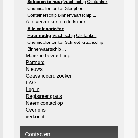
Schepen te huur
Vrachtschip
Olietanker,
Chemicaliëntanker
Sleepboot
Containerschip
Binnenvaartschip
...
Alle verzoeken om te kopen
Alle categorieën»
Huur nodig
Vrachtschip
Olietanker,
Chemicaliëntanker
Schroot
Kraanschip
Binnenvaartschip
...
Mariene bevrachting
Partners
Nieuws
Geavanceerd zoeken
FAQ
Log in
Registreer gratis
Neem contact op
Over ons
verkocht
Contacten