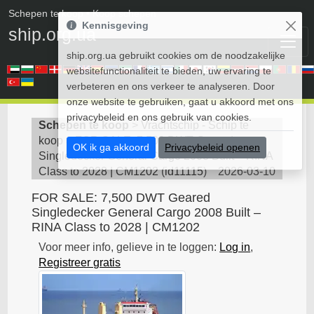
Schepen te koop
• Koop schepen
Kennisgeving
ship.org.ua
ship.org.ua gebruikt cookies om de noodzakelijke
websitefunctionaliteit te bieden, uw ervaring te
verbeteren en ons verkeer te analyseren. Door
onze website te gebruiken, gaat u akkoord met ons
privacybeleid en ons gebruik van cookies.
Schepen te koop
>
Vrachtschip - Schip te
koop
>
FOR SALE: 7,500 DWT Geared
OK ik ga akkoord
Privacybeleid openen
Singledecker General Cargo 2008 Built – RINA
Class to 2028 | CM1202
(
id11115
)
2026-03-10
FOR SALE: 7,500 DWT Geared
Singledecker General Cargo 2008 Built –
RINA Class to 2028 | CM1202
Voor meer info, gelieve in te loggen:
Log in
,
Registreer gratis