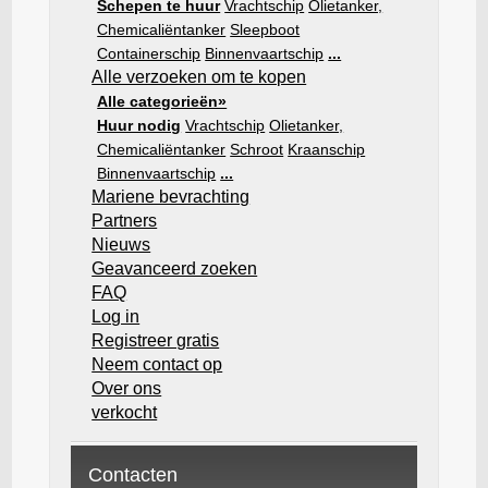
Schepen te huur
Vrachtschip
Olietanker,
Chemicaliëntanker
Sleepboot
Containerschip
Binnenvaartschip
...
Alle verzoeken om te kopen
Alle categorieën»
Huur nodig
Vrachtschip
Olietanker,
Chemicaliëntanker
Schroot
Kraanschip
Binnenvaartschip
...
Mariene bevrachting
Partners
Nieuws
Geavanceerd zoeken
FAQ
Log in
Registreer gratis
Neem contact op
Over ons
verkocht
Contacten