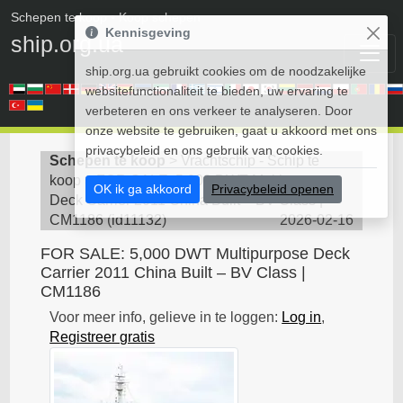
Schepen te koop
• Koop schepen
Kennisgeving
ship.org.ua
ship.org.ua gebruikt cookies om de noodzakelijke
websitefunctionaliteit te bieden, uw ervaring te
verbeteren en ons verkeer te analyseren. Door
onze website te gebruiken, gaat u akkoord met ons
privacybeleid en ons gebruik van cookies.
Schepen te koop
>
Vrachtschip - Schip te
koop
>
FOR SALE: 5,000 DWT Multipurpose
OK ik ga akkoord
Privacybeleid openen
Deck Carrier 2011 China Built – BV Class |
CM1186
(
id11132
)
2026-02-16
FOR SALE: 5,000 DWT Multipurpose Deck
Carrier 2011 China Built – BV Class |
CM1186
Voor meer info, gelieve in te loggen:
Log in
,
Registreer gratis