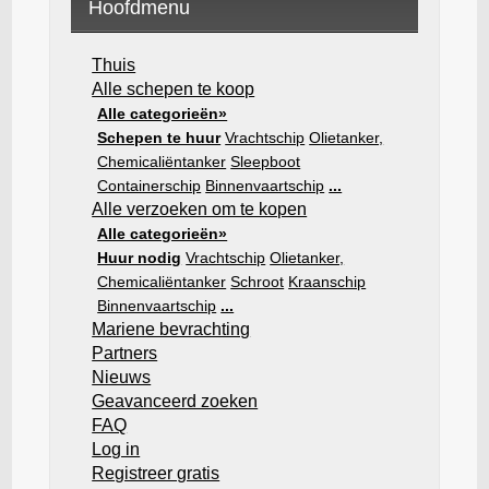
Hoofdmenu
Thuis
Alle schepen te koop
Alle categorieën»
Schepen te huur
Vrachtschip
Olietanker,
Chemicaliëntanker
Sleepboot
Containerschip
Binnenvaartschip
...
Alle verzoeken om te kopen
Alle categorieën»
Huur nodig
Vrachtschip
Olietanker,
Chemicaliëntanker
Schroot
Kraanschip
Binnenvaartschip
...
Mariene bevrachting
Partners
Nieuws
Geavanceerd zoeken
FAQ
Log in
Registreer gratis