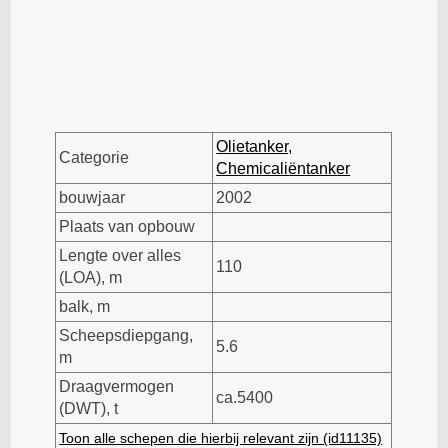
Olietanker,
Categorie
Chemicaliëntanker
bouwjaar
2002
Plaats van opbouw
Lengte over alles
110
(LOA), m
balk, m
Scheepsdiepgang,
5.6
m
Draagvermogen
ca.5400
(DWT), t
Toon alle schepen die hierbij relevant zijn (id11135)