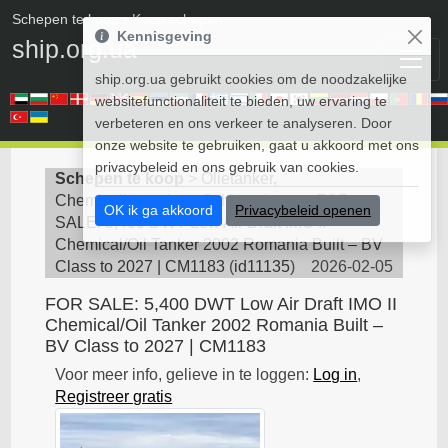
Schepen te koop
• Koop schepen
Kennisgeving
ship.org.ua
ship.org.ua gebruikt cookies om de noodzakelijke
websitefunctionaliteit te bieden, uw ervaring te
verbeteren en ons verkeer te analyseren. Door
onze website te gebruiken, gaat u akkoord met ons
privacybeleid en ons gebruik van cookies.
Schepen te koop
>
Olietanker,
Chemicaliëntanker - Schip te koop
>
FOR
OK ik ga akkoord
Privacybeleid openen
SALE: 5,400 DWT Low Air Draft IMO II
Chemical/Oil Tanker 2002 Romania Built – BV
Class to 2027 | CM1183
(
id11135
)
2026-02-05
FOR SALE: 5,400 DWT Low Air Draft IMO II
Chemical/Oil Tanker 2002 Romania Built –
BV Class to 2027 | CM1183
Voor meer info, gelieve in te loggen:
Log in
,
Registreer gratis