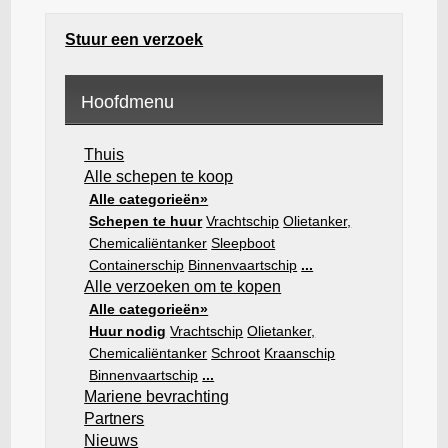
Stuur een verzoek
Hoofdmenu
Thuis
Alle schepen te koop
Alle categorieën»
Schepen te huur
Vrachtschip
Olietanker,
Chemicaliëntanker
Sleepboot
Containerschip
Binnenvaartschip
...
Alle verzoeken om te kopen
Alle categorieën»
Huur nodig
Vrachtschip
Olietanker,
Chemicaliëntanker
Schroot
Kraanschip
Binnenvaartschip
...
Mariene bevrachting
Partners
Nieuws