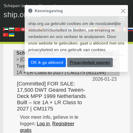
Schepen te koop
• Koop schepen
Kennisgeving
ship.org.ua
ship.org.ua gebruikt cookies om de noodzakelijke
websitefunctionaliteit te bieden, uw ervaring te
verbeteren en ons verkeer te analyseren. Door
onze website te gebruiken, gaat u akkoord met ons
privacybeleid en ons gebruik van cookies.
Schepen te koop
>
Koelschip - Schip te koop
>
[Committed] FOR SALE: 17,500 DWT Geared
OK ik ga akkoord
Privacybeleid openen
Tween-Deck MPP 1999 Netherlands Built – Ice
1A + LR Class to 2027 | CM1175
(
id11144
)
2026-01-23
[Committed] FOR SALE:
17,500 DWT Geared Tween-
Deck MPP 1999 Netherlands
Built – Ice 1A + LR Class to
2027 | CM1175
Voor meer info, gelieve in te
loggen:
Log in
,
Registreer
gratis