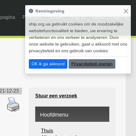
Kennisgeving
pagina
Partners
Nieuws
Log in
Neem contact op
ship.org.ua gebruikt cookies om de noodzakelijke
websitefunctionaliteit te bieden, uw ervaring te
verbeteren en ons verkeer te analyseren. Door
onze website te gebruiken, gaat u akkoord met ons
privacybeleid en ons gebruik van cookies.
OK ik ga akkoord
Privacybeleid openen
21-12-23
Stuur een verzoek
Hoofdmenu
Thuis