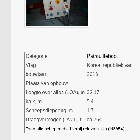
Categorie
Patrouilleboot
Vlag
Korea, republiek van
bouwjaar
2013
Plaats van opbouw
Lengte over alles (LOA), m
32.17
balk, m
5.4
Scheepsdiepgang, m
1.7
Draagvermogen (DWT), t
ca.264
Toon alle schepen die hierbij relevant zijn (id3954)