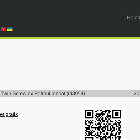
Hoofd
>
Twin Screw ex Patrouilleboot
(
id3954
)
20
er gratis