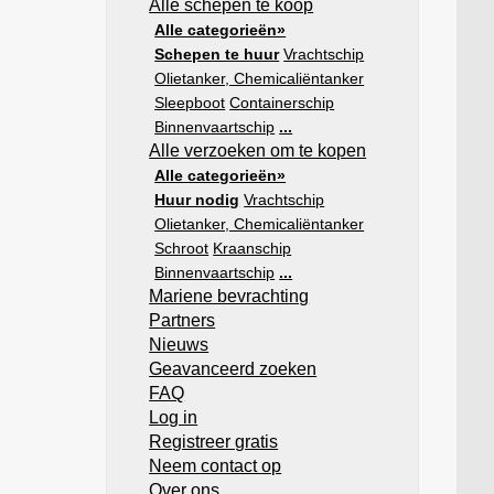
Alle schepen te koop
Alle categorieën»
Schepen te huur
Vrachtschip
Olietanker, Chemicaliëntanker
Sleepboot
Containerschip
Binnenvaartschip
...
Alle verzoeken om te kopen
Alle categorieën»
Huur nodig
Vrachtschip
Olietanker, Chemicaliëntanker
Schroot
Kraanschip
Binnenvaartschip
...
Mariene bevrachting
Partners
Nieuws
Geavanceerd zoeken
FAQ
Log in
Registreer gratis
Neem contact op
Over ons