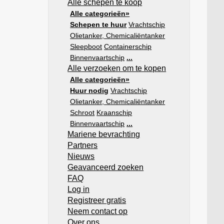
Alle schepen te koop
Alle categorieën»
Schepen te huur
Vrachtschip
Olietanker, Chemicaliëntanker
Sleepboot
Containerschip
Binnenvaartschip
...
Alle verzoeken om te kopen
Alle categorieën»
Huur nodig
Vrachtschip
Olietanker, Chemicaliëntanker
Schroot
Kraanschip
Binnenvaartschip
...
Mariene bevrachting
Partners
Nieuws
Geavanceerd zoeken
FAQ
Log in
Registreer gratis
Neem contact op
Over ons