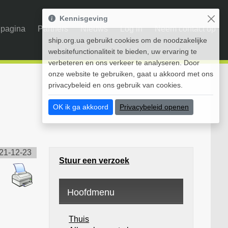
Kennisgeving
pagina
Partners
Nieuws
Log in
Neem contact op
ship.org.ua gebruikt cookies om de noodzakelijke
websitefunctionaliteit te bieden, uw ervaring te
verbeteren en ons verkeer te analyseren. Door
onze website te gebruiken, gaat u akkoord met ons
privacybeleid en ons gebruik van cookies.
OK ik ga akkoord
Privacybeleid openen
21-12-23
Stuur een verzoek
Hoofdmenu
Thuis