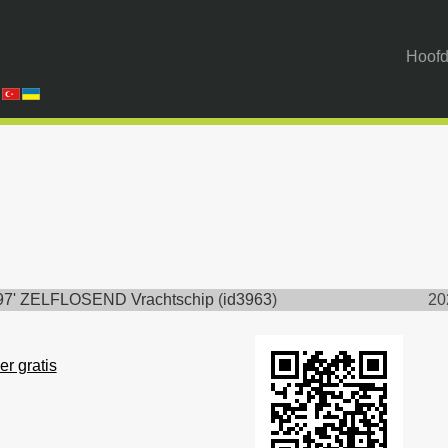
Hoofd
97' ZELFLOSEND Vrachtschip
(
id3963
)
20
er gratis