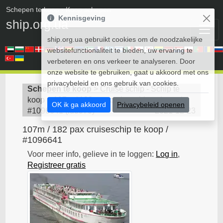
Schepen te koop
• Koop schepen
Kennisgeving
ship.org.ua
ship.org.ua gebruikt cookies om de noodzakelijke
websitefunctionaliteit te bieden, uw ervaring te
verbeteren en ons verkeer te analyseren. Door
onze website te gebruiken, gaat u akkoord met ons
privacybeleid en ons gebruik van cookies.
Schepen te koop
>
Cruise schip - Schip te
koop
>
107m / 182 pax cruiseschip te koop /
OK ik ga akkoord
Privacybeleid openen
#1096641
(
id3970
)
2021-12-23
107m / 182 pax cruiseschip te koop /
#1096641
Voor meer info, gelieve in te loggen:
Log in
,
Registreer gratis