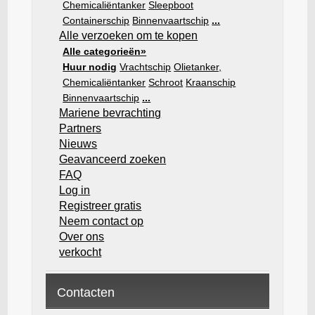
Chemicaliëntanker
Sleepboot
Containerschip
Binnenvaartschip
...
Alle verzoeken om te kopen
Alle categorieën»
Huur nodig
Vrachtschip
Olietanker,
Chemicaliëntanker
Schroot
Kraanschip
Binnenvaartschip
...
Mariene bevrachting
Partners
Nieuws
Geavanceerd zoeken
FAQ
Log in
Registreer gratis
Neem contact op
Over ons
verkocht
Contacten