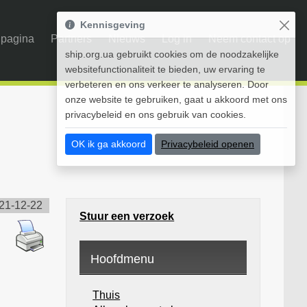
Kennisgeving
pagina
Partners
Nieuws
Log in
Neem contact op
ship.org.ua gebruikt cookies om de noodzakelijke
websitefunctionaliteit te bieden, uw ervaring te
verbeteren en ons verkeer te analyseren. Door
onze website te gebruiken, gaat u akkoord met ons
privacybeleid en ons gebruik van cookies.
OK ik ga akkoord
Privacybeleid openen
21-12-22
Stuur een verzoek
Hoofdmenu
Thuis