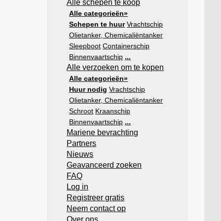
Alle schepen te koop
Alle categorieën»
Schepen te huur
Vrachtschip
Olietanker, Chemicaliëntanker
Sleepboot
Containerschip
Binnenvaartschip
...
Alle verzoeken om te kopen
Alle categorieën»
Huur nodig
Vrachtschip
Olietanker, Chemicaliëntanker
Schroot
Kraanschip
Binnenvaartschip
...
Mariene bevrachting
Partners
Nieuws
Geavanceerd zoeken
FAQ
Log in
Registreer gratis
Neem contact op
Over ons