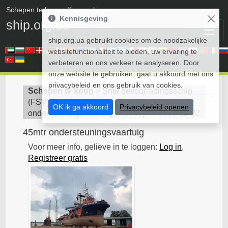
Schepen te koop
• Koop schepen
Kennisgeving
ship.org.ua
ship.org.ua gebruikt cookies om de noodzakelijke
websitefunctionaliteit te bieden, uw ervaring te
verbeteren en ons verkeer te analyseren. Door
onze website te gebruiken, gaat u akkoord met ons
privacybeleid en ons gebruik van cookies.
Schepen te koop
>
Snel bevoorradingsschip
(FSV) - Schip te koop
>
45mtr
OK ik ga akkoord
Privacybeleid openen
ondersteuningsvaartuig
(
id3983
)
2021-12-22
45mtr ondersteuningsvaartuig
Voor meer info, gelieve in te loggen:
Log in
,
Registreer gratis