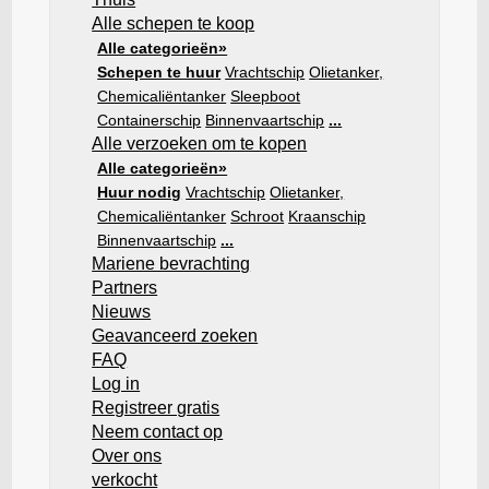
Alle schepen te koop
Alle categorieën»
Schepen te huur
Vrachtschip
Olietanker,
Chemicaliëntanker
Sleepboot
Containerschip
Binnenvaartschip
...
Alle verzoeken om te kopen
Alle categorieën»
Huur nodig
Vrachtschip
Olietanker,
Chemicaliëntanker
Schroot
Kraanschip
Binnenvaartschip
...
Mariene bevrachting
Partners
Nieuws
Geavanceerd zoeken
FAQ
Log in
Registreer gratis
Neem contact op
Over ons
verkocht