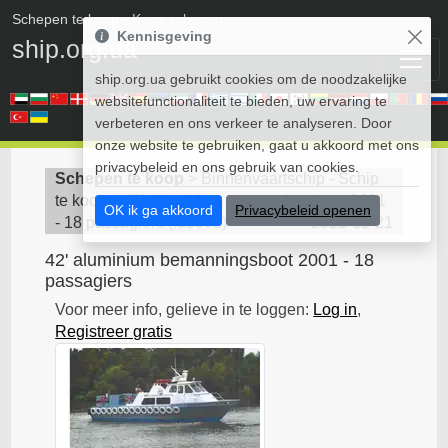
Schepen te koop
• Koop schepen
Kennisgeving
ship.org.ua
ship.org.ua gebruikt cookies om de noodzakelijke
websitefunctionaliteit te bieden, uw ervaring te
verbeteren en ons verkeer te analyseren. Door
onze website te gebruiken, gaat u akkoord met ons
privacybeleid en ons gebruik van cookies.
Schepen te koop
>
Binnenvaartschip - Schip
te koop
>
42' aluminium bemanningsboot 2001
OK ik ga akkoord
Privacybeleid openen
- 18 passagiers
(
id3998
)
2021-12-21
42' aluminium bemanningsboot 2001 - 18
passagiers
Voor meer info, gelieve in te loggen:
Log in
,
Registreer gratis