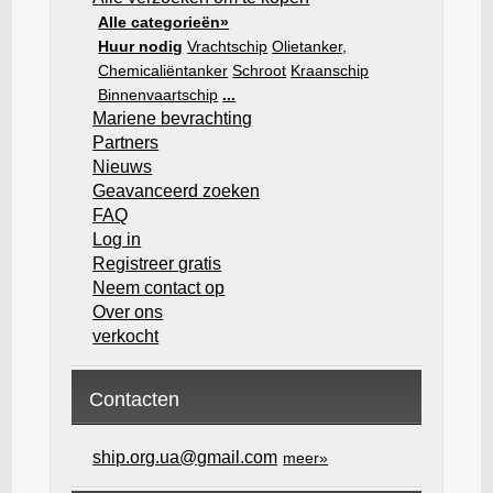
Alle categorieën»
Huur nodig
Vrachtschip
Olietanker,
Chemicaliëntanker
Schroot
Kraanschip
Binnenvaartschip
...
Mariene bevrachting
Partners
Nieuws
Geavanceerd zoeken
FAQ
Log in
Registreer gratis
Neem contact op
Over ons
verkocht
Contacten
ship.org.ua@gmail.com
meer»