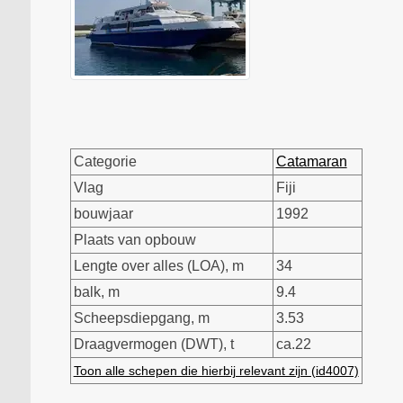
Categorie
Catamaran
Vlag
Fiji
bouwjaar
1992
Plaats van opbouw
Lengte over alles (LOA), m
34
balk, m
9.4
Scheepsdiepgang, m
3.53
Draagvermogen (DWT), t
ca.22
Toon alle schepen die hierbij relevant zijn (id4007)