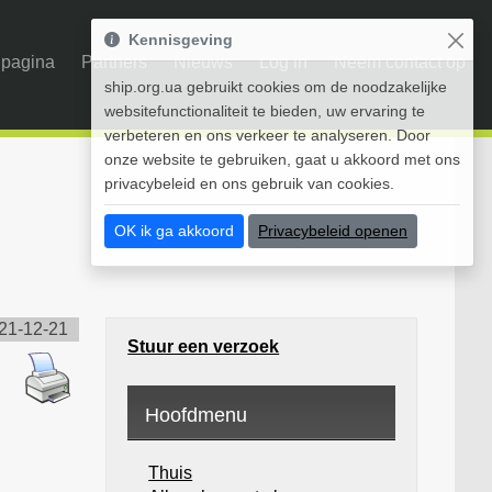
Kennisgeving
pagina
Partners
Nieuws
Log in
Neem contact op
ship.org.ua gebruikt cookies om de noodzakelijke
websitefunctionaliteit te bieden, uw ervaring te
verbeteren en ons verkeer te analyseren. Door
onze website te gebruiken, gaat u akkoord met ons
privacybeleid en ons gebruik van cookies.
OK ik ga akkoord
Privacybeleid openen
21-12-21
Stuur een verzoek
Hoofdmenu
Thuis