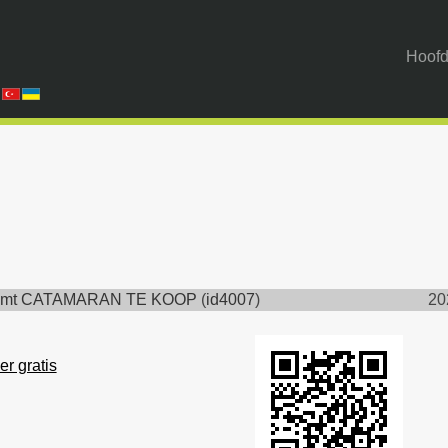
Hoofd
4mt CATAMARAN TE KOOP
(
id4007
)
20
er gratis