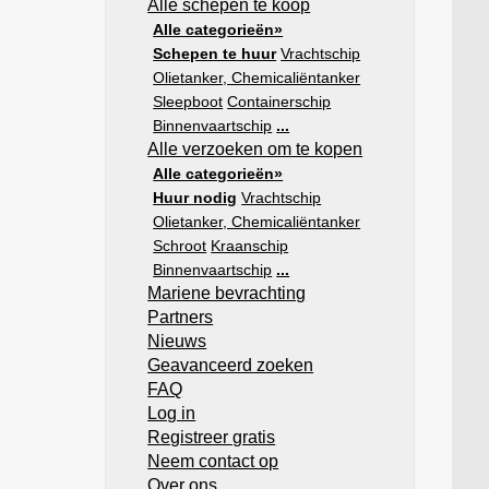
Alle schepen te koop
Alle categorieën»
Schepen te huur
Vrachtschip
Olietanker, Chemicaliëntanker
Sleepboot
Containerschip
Binnenvaartschip
...
Alle verzoeken om te kopen
Alle categorieën»
Huur nodig
Vrachtschip
Olietanker, Chemicaliëntanker
Schroot
Kraanschip
Binnenvaartschip
...
Mariene bevrachting
Partners
Nieuws
Geavanceerd zoeken
FAQ
Log in
Registreer gratis
Neem contact op
Over ons