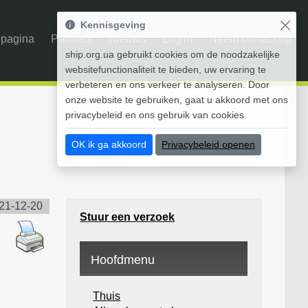
Kennisgeving
pagina
Partners
Nieuws
Log in
Neem contact op
ship.org.ua gebruikt cookies om de noodzakelijke
websitefunctionaliteit te bieden, uw ervaring te
verbeteren en ons verkeer te analyseren. Door
onze website te gebruiken, gaat u akkoord met ons
privacybeleid en ons gebruik van cookies.
OK ik ga akkoord
Privacybeleid openen
21-12-20
Stuur een verzoek
Hoofdmenu
Thuis