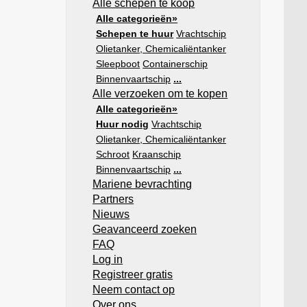
Alle schepen te koop
Alle categorieën»
Schepen te huur
Vrachtschip
Olietanker, Chemicaliëntanker
Sleepboot
Containerschip
Binnenvaartschip
...
Alle verzoeken om te kopen
Alle categorieën»
Huur nodig
Vrachtschip
Olietanker, Chemicaliëntanker
Schroot
Kraanschip
Binnenvaartschip
...
Mariene bevrachting
Partners
Nieuws
Geavanceerd zoeken
FAQ
Log in
Registreer gratis
Neem contact op
Over ons