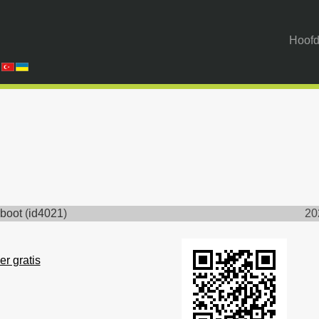
Hoofd
boot
(
id4021
)
20
er gratis