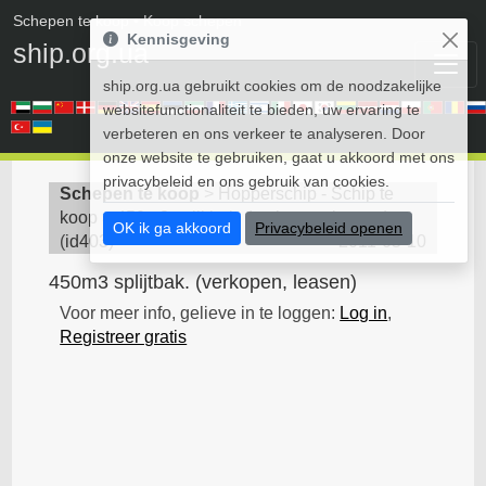
Schepen te koop
• Koop schepen
Kennisgeving
ship.org.ua
ship.org.ua gebruikt cookies om de noodzakelijke
websitefunctionaliteit te bieden, uw ervaring te
verbeteren en ons verkeer te analyseren. Door
onze website te gebruiken, gaat u akkoord met ons
privacybeleid en ons gebruik van cookies.
Schepen te koop
>
Hopperschip - Schip te
koop
>
450m3 splijtbak. (verkopen, leasen)
OK ik ga akkoord
Privacybeleid openen
(
id403
)
2011-05-10
450m3 splijtbak. (verkopen, leasen)
Voor meer info, gelieve in te loggen:
Log in
,
Registreer gratis