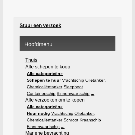
Stuur een verzoek
Hoofdmenu
Thuis
Alle schepen te koop
Alle categorieën»
Schepen te huur
Vrachtschip
Olietanker,
Chemicaliëntanker
Sleepboot
Containerschip
Binnenvaartschip
...
Alle verzoeken om te kopen
Alle categorieën»
Huur nodig
Vrachtschip
Olietanker,
Chemicaliëntanker
Schroot
Kraanschip
Binnenvaartschip
...
Mariene bevrachting