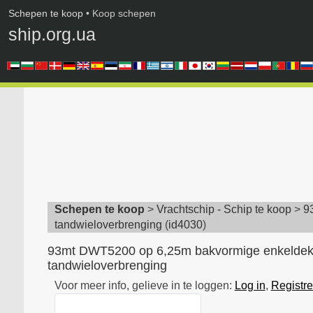
Schepen te koop
• Koop schepen
ship.org.ua
Schepen te koop
>
Vrachtschip - Schip te koop
>
9
tandwieloverbrenging
(
id4030
)
93mt DWT5200 op 6,25m bakvormige enkeldek
tandwieloverbrenging
Voor meer info, gelieve in te loggen:
Log in
,
Registre