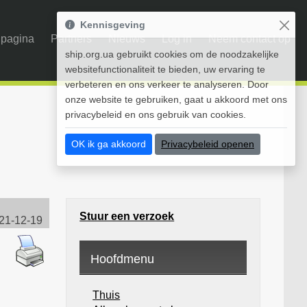
Kennisgeving
pagina
Partners
Nieuws
Log in
Neem contact op
ship.org.ua gebruikt cookies om de noodzakelijke
websitefunctionaliteit te bieden, uw ervaring te
verbeteren en ons verkeer te analyseren. Door
onze website te gebruiken, gaat u akkoord met ons
privacybeleid en ons gebruik van cookies.
OK ik ga akkoord
Privacybeleid openen
Stuur een verzoek
21-12-19
Hoofdmenu
Thuis