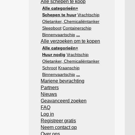
Alle schepen te koop
Alle categorieën»
Schepen te huur
Vrachtschip
Olietanker, Chemicaliëntanker
Sleepboot
Containerschip
Binnenvaartschip
...
Alle verzoeken om te kopen
Alle categorieën»
Huur nodig
Vrachtschip
Olietanker, Chemicaliëntanker
Schroot
Kraanschip
Binnenvaartschip
...
Mariene bevrachting
Partners
Nieuws
Geavanceerd zoeken
FAQ
Log in
Registreer gratis
Neem contact op
Over ons