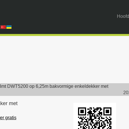
Hoofd
3mt DWT5200 op 6,25m bakvormige enkeldekker met
20
ker met
er gratis