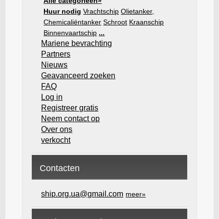
Alle categorieën»
Huur nodig
Vrachtschip
Olietanker,
Chemicaliëntanker
Schroot
Kraanschip
Binnenvaartschip
...
Mariene bevrachting
Partners
Nieuws
Geavanceerd zoeken
FAQ
Log in
Registreer gratis
Neem contact op
Over ons
verkocht
Contacten
ship.org.ua@gmail.com
meer»