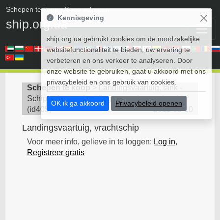
Schepen te koop
• Koop schepen
Kennisgeving
ship.org.ua
ship.org.ua gebruikt cookies om de noodzakelijke
websitefunctionaliteit te bieden, uw ervaring te
verbeteren en ons verkeer te analyseren. Door
onze website te gebruiken, gaat u akkoord met ons
privacybeleid en ons gebruik van cookies.
Schepen te koop
>
Landingsvaartuig, tank -
Schip te koop
>
Landingsvaartuig, vrachtschip
OK ik ga akkoord
Privacybeleid openen
(
id405
)
2011-05-10
Landingsvaartuig, vrachtschip
Voor meer info, gelieve in te loggen:
Log in
,
Registreer gratis