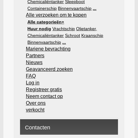
Chemicaliëntanker
Sleepboot
Containerschip
Binnenvaartschip
...
Alle verzoeken om te kopen
Alle categorieën»
Huur nodig
Vrachtschip
Olietanker,
Chemicaliëntanker
Schroot
Kraanschip
Binnenvaartschip
...
Mariene bevrachting
Partners
Nieuws
Geavanceerd zoeken
FAQ
Log in
Registreer gratis
Neem contact op
Over ons
verkocht
Contacten