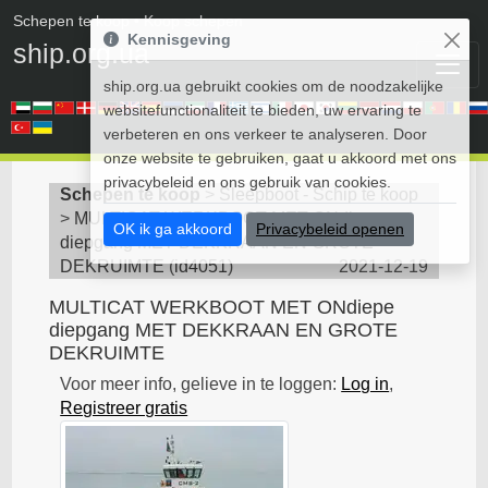
Schepen te koop
• Koop schepen
Kennisgeving
ship.org.ua
ship.org.ua gebruikt cookies om de noodzakelijke
websitefunctionaliteit te bieden, uw ervaring te
verbeteren en ons verkeer te analyseren. Door
onze website te gebruiken, gaat u akkoord met ons
privacybeleid en ons gebruik van cookies.
Schepen te koop
>
Sleepboot - Schip te koop
>
MULTICAT WERKBOOT MET ONdiepe
OK ik ga akkoord
Privacybeleid openen
diepgang MET DEKKRAAN EN GROTE
DEKRUIMTE
(
id4051
)
2021-12-19
MULTICAT WERKBOOT MET ONdiepe
diepgang MET DEKKRAAN EN GROTE
DEKRUIMTE
Voor meer info, gelieve in te loggen:
Log in
,
Registreer gratis