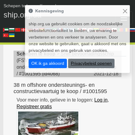
Schepen te koop
• Koop schepen
Kennisgeving
ship.org.ua
ship.org.ua gebruikt cookies om de noodzakelijke
websitefunctionaliteit te bieden, uw ervaring te
verbeteren en ons verkeer te analyseren. Door
onze website te gebruiken, gaat u akkoord met ons
privacybeleid en ons gebruik van cookies.
Schepen te koop
>
Snel bevoorradingsschip
(FSV) - Schip te koop
>
38 m offshore
OK ik ga akkoord
Privacybeleid openen
ondersteunings- en constructievaartuig te koop
/ #1001595
(
id4068
)
2021-12-18
38 m offshore ondersteunings- en
constructievaartuig te koop / #1001595
Voor meer info, gelieve in te loggen:
Log in
,
Registreer gratis