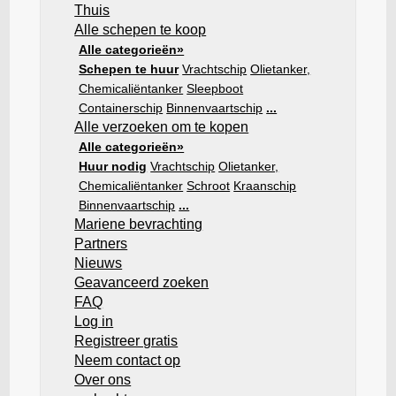
Thuis
Alle schepen te koop
Alle categorieën»
Schepen te huur
Vrachtschip
Olietanker,
Chemicaliëntanker
Sleepboot
Containerschip
Binnenvaartschip
...
Alle verzoeken om te kopen
Alle categorieën»
Huur nodig
Vrachtschip
Olietanker,
Chemicaliëntanker
Schroot
Kraanschip
Binnenvaartschip
...
Mariene bevrachting
Partners
Nieuws
Geavanceerd zoeken
FAQ
Log in
Registreer gratis
Neem contact op
Over ons