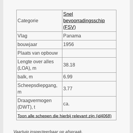
Snel
Categorie
bevoorradingsschip
(FSV)
Vlag
Panama
bouwjaar
1956
Plaats van opbouw
Lengte over alles
38.18
(LOA), m
balk, m
6.99
Scheepsdiepgang,
3.77
m
Draagvermogen
ca.
(DWT), t
Toon alle schepen die hierbij relevant zijn (id4068)
Vaartuig inspecteerbaar op afspraak.