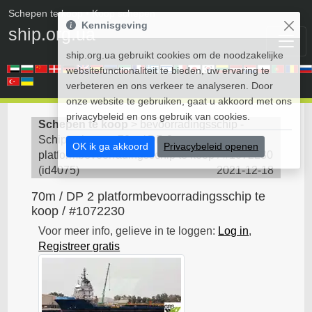
Schepen te koop
• Koop schepen
Kennisgeving
ship.org.ua
ship.org.ua gebruikt cookies om de noodzakelijke
websitefunctionaliteit te bieden, uw ervaring te
verbeteren en ons verkeer te analyseren. Door
onze website te gebruiken, gaat u akkoord met ons
privacybeleid en ons gebruik van cookies.
Schepen te koop
>
bevoorradingsschip -
Schip te koop
>
70m / DP 2
OK ik ga akkoord
Privacybeleid openen
platformbevoorradingsschip te koop / #1072230
(
id4075
)
2021-12-18
70m / DP 2 platformbevoorradingsschip te
koop / #1072230
Voor meer info, gelieve in te loggen:
Log in
,
Registreer gratis