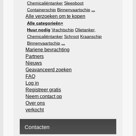
Chemicaliëntanker
Sleepboot
Containerschip
Binnenvaartschip
...
Alle verzoeken om te kopen
Alle categorieën»
Huur nodig
Vrachtschip
Olietanker,
Chemicaliëntanker
Schroot
Kraanschip
Binnenvaartschip
...
Mariene bevrachting
Partners
Nieuws
Geavanceerd zoeken
FAQ
Log in
Registreer gratis
Neem contact op
Over ons
verkocht
Contacten