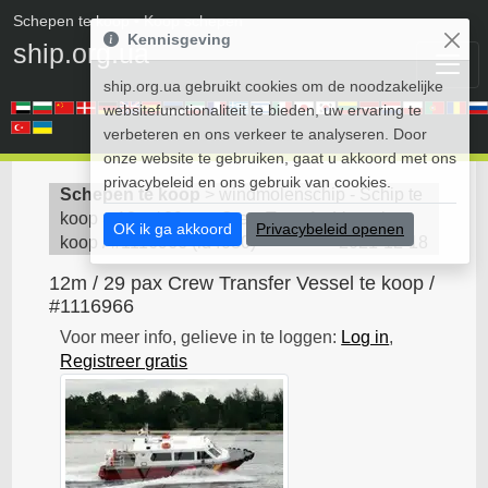
Schepen te koop
• Koop schepen
Kennisgeving
ship.org.ua
ship.org.ua gebruikt cookies om de noodzakelijke
websitefunctionaliteit te bieden, uw ervaring te
verbeteren en ons verkeer te analyseren. Door
onze website te gebruiken, gaat u akkoord met ons
privacybeleid en ons gebruik van cookies.
Schepen te koop
>
windmolenschip - Schip te
koop
>
12m / 29 pax Crew Transfer Vessel te
OK ik ga akkoord
Privacybeleid openen
koop / #1116966
(
id4080
)
2021-12-18
12m / 29 pax Crew Transfer Vessel te koop /
#1116966
Voor meer info, gelieve in te loggen:
Log in
,
Registreer gratis