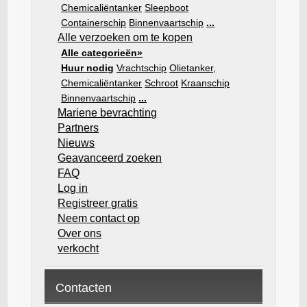
Chemicaliëntanker
Sleepboot
Containerschip
Binnenvaartschip
...
Alle verzoeken om te kopen
Alle categorieën»
Huur nodig
Vrachtschip
Olietanker,
Chemicaliëntanker
Schroot
Kraanschip
Binnenvaartschip
...
Mariene bevrachting
Partners
Nieuws
Geavanceerd zoeken
FAQ
Log in
Registreer gratis
Neem contact op
Over ons
verkocht
Contacten