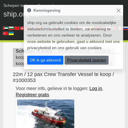
Schepen te koop
• Koop schepen
Kennisgeving
ship.org.ua
ship.org.ua gebruikt cookies om de noodzakelijke
websitefunctionaliteit te bieden, uw ervaring te
verbeteren en ons verkeer te analyseren. Door
onze website te gebruiken, gaat u akkoord met ons
privacybeleid en ons gebruik van cookies.
Schepen te koop
>
windmolenschip - Schip te
koop
>
22m / 12 pax Crew Transfer Vessel te
OK ik ga akkoord
Privacybeleid openen
koop / #1000353
(
id4084
)
2021-12-18
22m / 12 pax Crew Transfer Vessel te koop /
#1000353
Voor meer info, gelieve in te loggen:
Log in
,
Registreer gratis