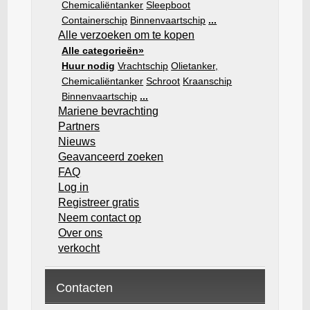
Chemicaliëntanker
Sleepboot
Containerschip
Binnenvaartschip
...
Alle verzoeken om te kopen
Alle categorieën»
Huur nodig
Vrachtschip
Olietanker,
Chemicaliëntanker
Schroot
Kraanschip
Binnenvaartschip
...
Mariene bevrachting
Partners
Nieuws
Geavanceerd zoeken
FAQ
Log in
Registreer gratis
Neem contact op
Over ons
verkocht
Contacten