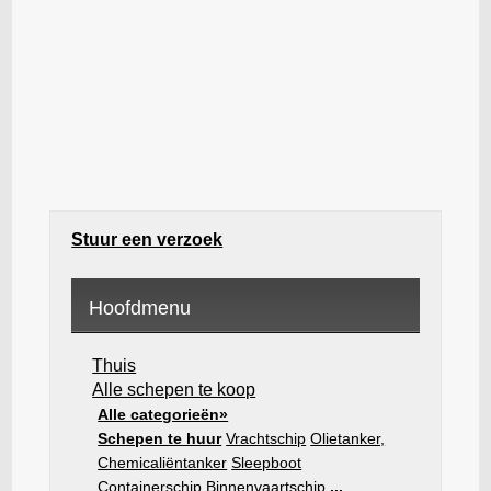
Stuur een verzoek
Hoofdmenu
Thuis
Alle schepen te koop
Alle categorieën»
Schepen te huur
Vrachtschip
Olietanker,
Chemicaliëntanker
Sleepboot
Containerschip
Binnenvaartschip
...