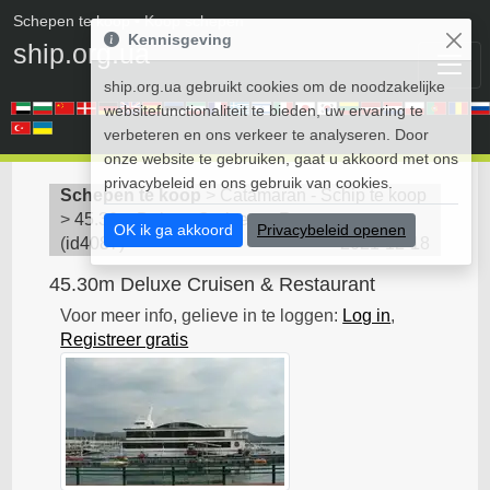
Schepen te koop
• Koop schepen
Kennisgeving
ship.org.ua
ship.org.ua gebruikt cookies om de noodzakelijke
websitefunctionaliteit te bieden, uw ervaring te
verbeteren en ons verkeer te analyseren. Door
onze website te gebruiken, gaat u akkoord met ons
privacybeleid en ons gebruik van cookies.
Schepen te koop
>
Catamaran - Schip te koop
>
45.30m Deluxe Cruisen & Restaurant
OK ik ga akkoord
Privacybeleid openen
(
id4087
)
2021-12-18
45.30m Deluxe Cruisen & Restaurant
Voor meer info, gelieve in te loggen:
Log in
,
Registreer gratis