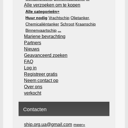
Alle verzoeken om te kopen
Alle categorieën»
Huur nodig
Vrachtschip
Olietanker,
Chemicaliëntanker
Schroot
Kraanschip
Binnenvaartschip
...
Mariene bevrachting
Partners
Nieuws
Geavanceerd zoeken
FAQ
Log in
Registreer gratis
Neem contact op
Over ons
verkocht
Contacten
ship.org.ua@gmail.com
meer»