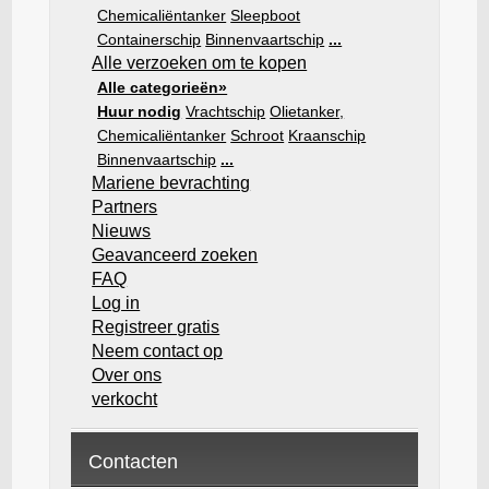
Chemicaliëntanker
Sleepboot
Containerschip
Binnenvaartschip
...
Alle verzoeken om te kopen
Alle categorieën»
Huur nodig
Vrachtschip
Olietanker,
Chemicaliëntanker
Schroot
Kraanschip
Binnenvaartschip
...
Mariene bevrachting
Partners
Nieuws
Geavanceerd zoeken
FAQ
Log in
Registreer gratis
Neem contact op
Over ons
verkocht
Contacten