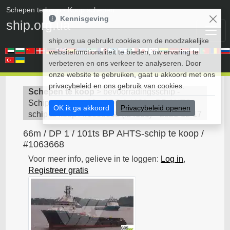
Schepen te koop
• Koop schepen
Kennisgeving
ship.org.ua
ship.org.ua gebruikt cookies om de noodzakelijke
websitefunctionaliteit te bieden, uw ervaring te
verbeteren en ons verkeer te analyseren. Door
onze website te gebruiken, gaat u akkoord met ons
privacybeleid en ons gebruik van cookies.
Schepen te koop
>
bevoorradingsschip -
Schip te koop
>
66m / DP 1 / 101ts BP AHTS-
OK ik ga akkoord
Privacybeleid openen
schip te koop / #1063668
(
id4101
)
2021-12-17
66m / DP 1 / 101ts BP AHTS-schip te koop /
#1063668
Voor meer info, gelieve in te loggen:
Log in
,
Registreer gratis