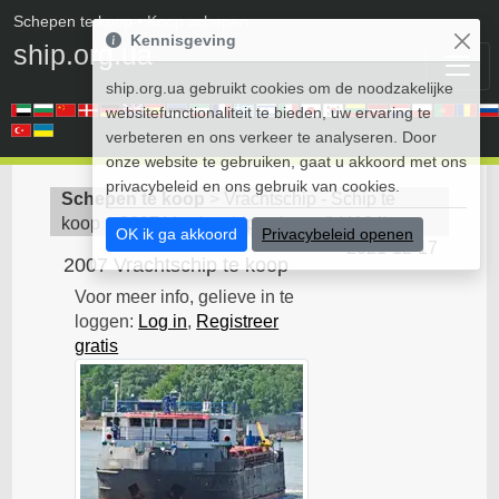
Schepen te koop
• Koop schepen
Kennisgeving
ship.org.ua
ship.org.ua gebruikt cookies om de noodzakelijke
websitefunctionaliteit te bieden, uw ervaring te
verbeteren en ons verkeer te analyseren. Door
onze website te gebruiken, gaat u akkoord met ons
privacybeleid en ons gebruik van cookies.
Schepen te koop
>
Vrachtschip - Schip te
koop
>
2007 Vrachtschip te koop
(
id4104
)
OK ik ga akkoord
Privacybeleid openen
2021-12-17
2007 Vrachtschip te koop
Voor meer info, gelieve in te
loggen:
Log in
,
Registreer
gratis