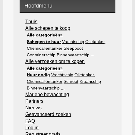
Hoofdmenu
Thuis
Alle schepen te koop
Alle categorieën»
Schepen te huur
Vrachtschip
Olietanker,
Chemicaliëntanker
Sleepboot
Containerschip
Binnenvaartschip
...
Alle verzoeken om te kopen
Alle categorieën»
Huur nodig
Vrachtschip
Olietanker,
Chemicaliëntanker
Schroot
Kraanschip
Binnenvaartschip
...
Mariene bevrachting
Partners
Nieuws
Geavanceerd zoeken
FAQ
Log in
Registreer gratis