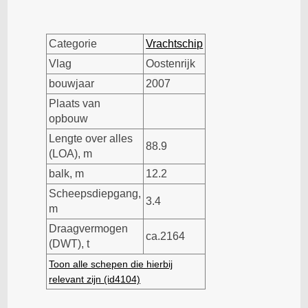
Categorie
Vrachtschip
Vlag
Oostenrijk
bouwjaar
2007
Plaats van
opbouw
Lengte over alles
88.9
(LOA), m
balk, m
12.2
Scheepsdiepgang,
3.4
m
Draagvermogen
ca.2164
(DWT), t
Toon alle schepen die hierbij
relevant zijn (id4104)