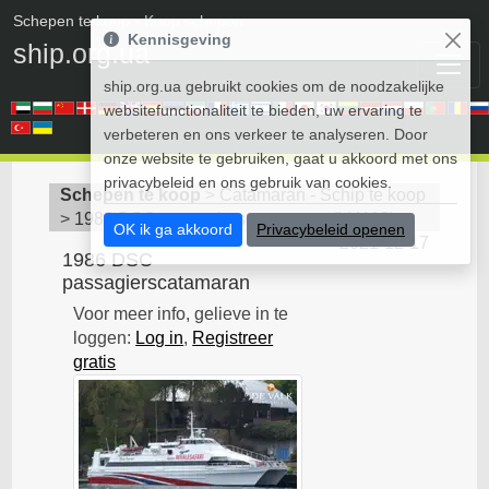
Schepen te koop
• Koop schepen
Kennisgeving
ship.org.ua
ship.org.ua gebruikt cookies om de noodzakelijke
websitefunctionaliteit te bieden, uw ervaring te
verbeteren en ons verkeer te analyseren. Door
onze website te gebruiken, gaat u akkoord met ons
privacybeleid en ons gebruik van cookies.
Schepen te koop
>
Catamaran - Schip te koop
>
1986 DSC passagierscatamaran
(
id4112
)
OK ik ga akkoord
Privacybeleid openen
2021-12-17
1986 DSC
passagierscatamaran
Voor meer info, gelieve in te
loggen:
Log in
,
Registreer
gratis