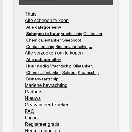
Thuis
Alle schepen te koop
Alle categorieën»
Schepen te huur
Vrachtschip
Olietanker,
Chemicaliëntanker
Sleepboot
Containerschip
Binnenvaartschip
...
Alle verzoeken om te kopen
Alle categorieën»
Huur nodig
Vrachtschip
Olietanker,
Chemicaliëntanker
Schroot
Kraanschip
Binnenvaartschip
...
Mariene bevrachting
Partners
Nieuws
Geavanceerd zoeken
FAQ
Log in
Registreer gratis
Neem contact op