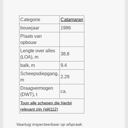
Categorie
Catamaran
bouwjaar
1986
Plaats van
opbouw
Lengte over alles
38.8
(LOA), m
balk, m
9.4
Scheepsdiepgang,
2.29
m
Draagvermogen
ca.
(DWT), t
Toon alle schepen die hierbij
relevant zijn (id4112)
Vaartuig inspecteerbaar op afspraak.