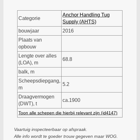
Anchor Handling Tug
Categorie
Supply (AHTS)
bouwjaar
2016
Plaats van
opbouw
Lengte over alles
68.8
(LOA), m
balk, m
Scheepsdiepgang,
5.2
m
Draagvermogen
ca.1900
(DWT), t
Toon alle schepen die hierbij relevant zijn (id4147)
Vaartuig inspecteerbaar op afspraak.
Alle info wordt te goeder trouw gegeven maar WOG.