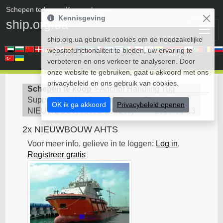
Schepen te koop
• Koop schepen
Kennisgeving
ship.org.ua
ship.org.ua gebruikt cookies om de noodzakelijke
websitefunctionaliteit te bieden, uw ervaring te
verbeteren en ons verkeer te analyseren. Door
onze website te gebruiken, gaat u akkoord met ons
privacybeleid en ons gebruik van cookies.
Schepen te koop
>
Anchor Handling Tug
Supply (AHTS) - Schip te koop
>
2x
OK ik ga akkoord
Privacybeleid openen
NIEUWBOUW AHTS
(
id4147
)
2020-05-13
2x NIEUWBOUW AHTS
Voor meer info, gelieve in te loggen:
Log in
,
Registreer gratis