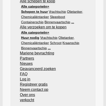
Alle schepen te koop
Alle categorieën»
Schepen te huur
Vrachtschip
Olietanker,
Chemicaliëntanker
Sleepboot
Containerschip
Binnenvaartschip
...
Alle verzoeken om te kopen
Alle categorieën»
Huur nodig
Vrachtschip
Olietanker,
Chemicaliëntanker
Schroot
Kraanschip
Binnenvaartschip
...
Mariene bevrachting
Partners
Nieuws
Geavanceerd zoeken
FAQ
Log in
Registreer gratis
Neem contact op
Over ons
verkocht