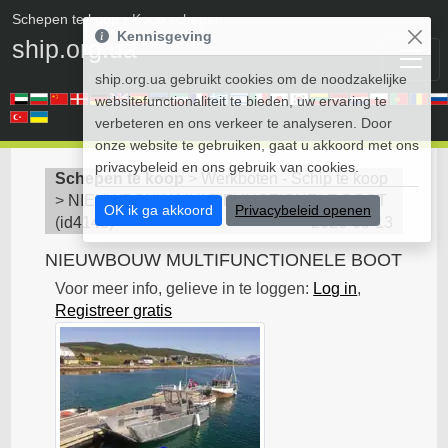
Schepen te koop
• Koop schepen
Kennisgeving
ship.org.ua
ship.org.ua gebruikt cookies om de noodzakelijke
websitefunctionaliteit te bieden, uw ervaring te
verbeteren en ons verkeer te analyseren. Door
onze website te gebruiken, gaat u akkoord met ons
privacybeleid en ons gebruik van cookies.
Schepen te koop
>
Werkboten - Schip te koop
>
NIEUWBOUW MULTIFUNCTIONELE BOOT
OK ik ga akkoord
Privacybeleid openen
(
id4148
)
2020-05-13
NIEUWBOUW MULTIFUNCTIONELE BOOT
Voor meer info, gelieve in te loggen:
Log in
,
Registreer gratis