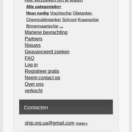
Alle categorieën»
Huur nodig
Vrachtschip
Olietanker,
Chemicaliëntanker
Schroot
Kraanschip
Binnenvaartschip
...
Mariene bevrachting
Partners
Nieuws
Geavanceerd zoeken
FAQ
Log in
Registreer gratis
Neem contact op
Over ons
verkocht
Contacten
ship.org.ua@gmail.com
meer»