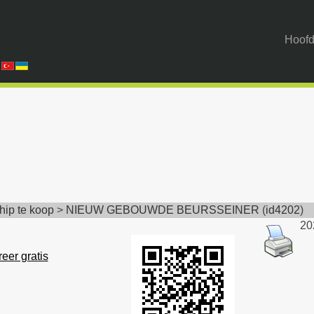
Hoofd
hip te koop
>
NIEUW GEBOUWDE BEURSSEINER
(
id4202
)
20
eer gratis