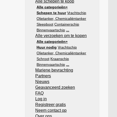
Alle schepen te koop
Alle categorieën»
Schepen te huur
Vrachtschip
Olietanker, Chemicaliëntanker
Sleepboot
Containerschip
Binnenvaartschip
...
Alle verzoeken om te kopen
Alle categorieën»
Huur nodig
Vrachtschip
Olietanker, Chemicaliëntanker
Schroot
Kraanschip
Binnenvaartschip
...
Mariene bevrachting
Partners
Nieuws
Geavanceerd zoeken
FAQ
Log in
Registreer gratis
Neem contact op
Over ons