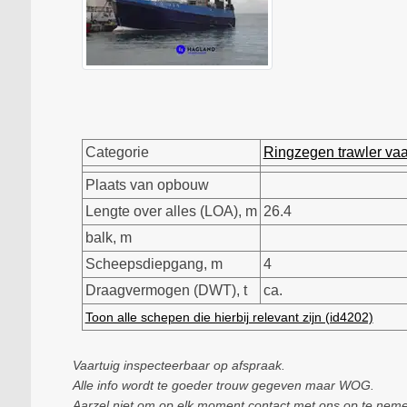
Categorie
Ringzegen trawler vaa
Plaats van opbouw
Lengte over alles (LOA), m
26.4
balk, m
Scheepsdiepgang, m
4
Draagvermogen (DWT), t
ca.
Toon alle schepen die hierbij relevant zijn (id4202)
Vaartuig inspecteerbaar op afspraak.
Alle info wordt te goeder trouw gegeven maar WOG.
Aarzel niet om op elk moment contact met ons op te nemen 