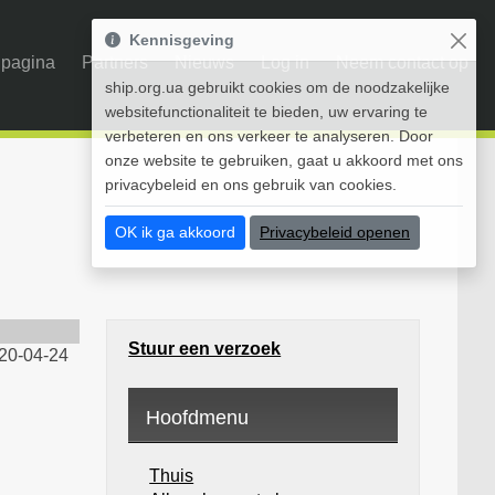
Kennisgeving
pagina
Partners
Nieuws
Log in
Neem contact op
ship.org.ua gebruikt cookies om de noodzakelijke
websitefunctionaliteit te bieden, uw ervaring te
verbeteren en ons verkeer te analyseren. Door
onze website te gebruiken, gaat u akkoord met ons
privacybeleid en ons gebruik van cookies.
OK ik ga akkoord
Privacybeleid openen
Stuur een verzoek
20-04-24
Hoofdmenu
Thuis