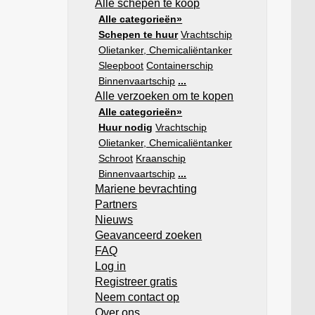
Alle schepen te koop
Alle categorieën»
Schepen te huur
Vrachtschip
Olietanker, Chemicaliëntanker
Sleepboot
Containerschip
Binnenvaartschip
...
Alle verzoeken om te kopen
Alle categorieën»
Huur nodig
Vrachtschip
Olietanker, Chemicaliëntanker
Schroot
Kraanschip
Binnenvaartschip
...
Mariene bevrachting
Partners
Nieuws
Geavanceerd zoeken
FAQ
Log in
Registreer gratis
Neem contact op
Over ons