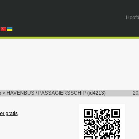
Hoofd
p
>
HAVENBUS / PASSAGIERSSCHIP
(
id4213
)
20
er gratis