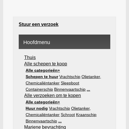
Stuur een verzoek
Hoofdmenu
Thuis
Alle schepen te koop
Alle categorieën»
Schepen te huur
Vrachtschip
Olietanker,
Chemicaliëntanker
Sleepboot
Containerschip
Binnenvaartschip
...
Alle verzoeken om te kopen
Alle categorieën»
Huur nodig
Vrachtschip
Olietanker,
Chemicaliëntanker
Schroot
Kraanschip
Binnenvaartschip
...
Mariene bevrachting