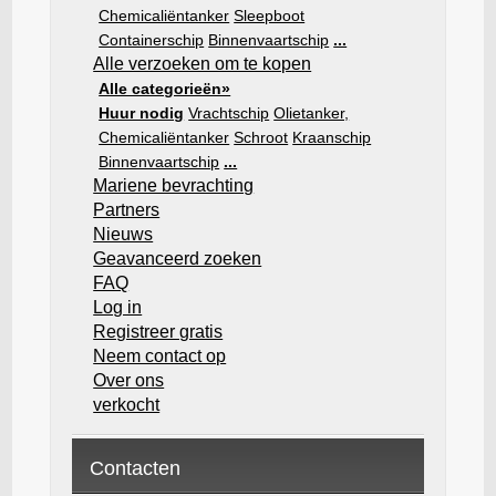
Chemicaliëntanker
Sleepboot
Containerschip
Binnenvaartschip
...
Alle verzoeken om te kopen
Alle categorieën»
Huur nodig
Vrachtschip
Olietanker,
Chemicaliëntanker
Schroot
Kraanschip
Binnenvaartschip
...
Mariene bevrachting
Partners
Nieuws
Geavanceerd zoeken
FAQ
Log in
Registreer gratis
Neem contact op
Over ons
verkocht
Contacten