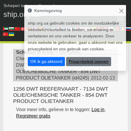
Schepen te koop
• Koop schepen
Kennisgeving
ship.org.ua
ship.org.ua gebruikt cookies om de noodzakelijke
websitefunctionaliteit te bieden, uw ervaring te
verbeteren en ons verkeer te analyseren. Door
onze website te gebruiken, gaat u akkoord met ons
privacybeleid en ons gebruik van cookies.
Schepen te koop
>
Olietanker,
Chemicaliëntanker - Schip te koop
>
1256
OK ik ga akkoord
Privacybeleid openen
DWT REEFERVAART - 7134 DWT
OLIE/CHEMISCHE TANKER - 854 DWT
PRODUCT OLIETANKER
(
id4245
)
2012-02-13
1256 DWT REEFERVAART - 7134 DWT
OLIE/CHEMISCHE TANKER - 854 DWT
PRODUCT OLIETANKER
Voor meer info, gelieve in te loggen:
Log in
,
Registreer gratis