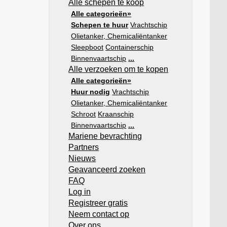
Alle schepen te koop
Alle categorieën»
Schepen te huur
Vrachtschip
Olietanker, Chemicaliëntanker
Sleepboot
Containerschip
Binnenvaartschip
...
Alle verzoeken om te kopen
Alle categorieën»
Huur nodig
Vrachtschip
Olietanker, Chemicaliëntanker
Schroot
Kraanschip
Binnenvaartschip
...
Mariene bevrachting
Partners
Nieuws
Geavanceerd zoeken
FAQ
Log in
Registreer gratis
Neem contact op
Over ons