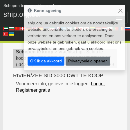
Schepen te koop
• Koop schepen
Kennisgeving
ship.org.ua
ship.org.ua gebruikt cookies om de noodzakelijke
websitefunctionaliteit te bieden, uw ervaring te
verbeteren en ons verkeer te analyseren. Door
onze website te gebruiken, gaat u akkoord met ons
privacybeleid en ons gebruik van cookies.
Schepen te koop
>
Vrachtschip - Schip te
koop
>
RIVIER/ZEE SID 3000 DWT TE KOOP
OK ik ga akkoord
Privacybeleid openen
(
id4259
)
2012-02-29
RIVIER/ZEE SID 3000 DWT TE KOOP
Voor meer info, gelieve in te loggen:
Log in
,
Registreer gratis