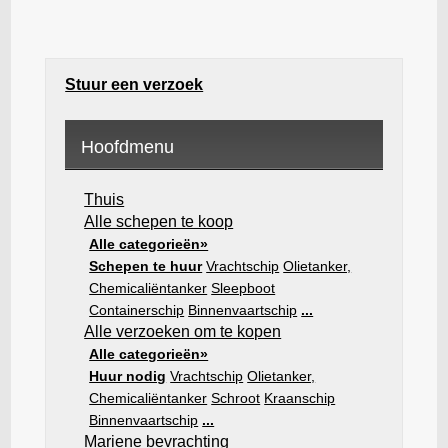
Stuur een verzoek
Hoofdmenu
Thuis
Alle schepen te koop
Alle categorieën»
Schepen te huur
Vrachtschip
Olietanker,
Chemicaliëntanker
Sleepboot
Containerschip
Binnenvaartschip
...
Alle verzoeken om te kopen
Alle categorieën»
Huur nodig
Vrachtschip
Olietanker,
Chemicaliëntanker
Schroot
Kraanschip
Binnenvaartschip
...
Mariene bevrachting