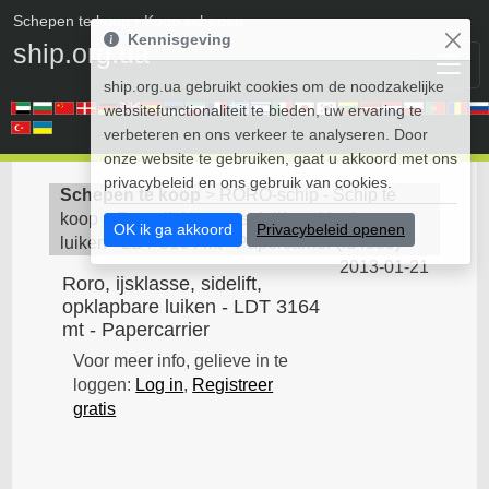
Schepen te koop
• Koop schepen
Kennisgeving
ship.org.ua
ship.org.ua gebruikt cookies om de noodzakelijke
websitefunctionaliteit te bieden, uw ervaring te
verbeteren en ons verkeer te analyseren. Door
onze website te gebruiken, gaat u akkoord met ons
privacybeleid en ons gebruik van cookies.
Schepen te koop
>
RORO-schip - Schip te
koop
>
Roro, ijsklasse, sidelift, opklapbare
OK ik ga akkoord
Privacybeleid openen
luiken - LDT 3164 mt - Papercarrier
(
id4389
)
2013-01-21
Roro, ijsklasse, sidelift,
opklapbare luiken - LDT 3164
mt - Papercarrier
Voor meer info, gelieve in te
loggen:
Log in
,
Registreer
gratis