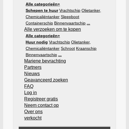
Alle categorieën»
Schepen te huur
Vrachtschip
Olietanker,
Chemicaliëntanker
Sleepboot
Containerschip
Binnenvaartschip
...
Alle verzoeken om te kopen
Alle categorieën»
Huur nodig
Vrachtschip
Olietanker,
Chemicaliëntanker
Schroot
Kraanschip
Binnenvaartschip
...
Mariene bevrachting
Partners
Nieuws
Geavanceerd zoeken
FAQ
Log in
Registreer gratis
Neem contact op
Over ons
verkocht