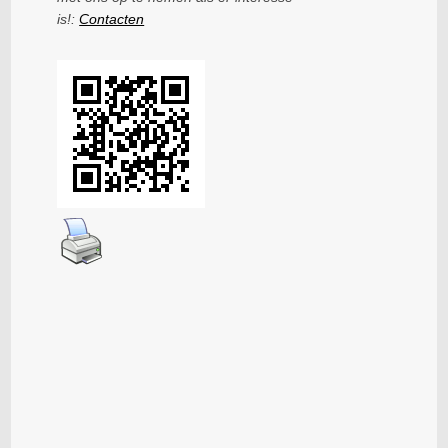
is!:
Contacten