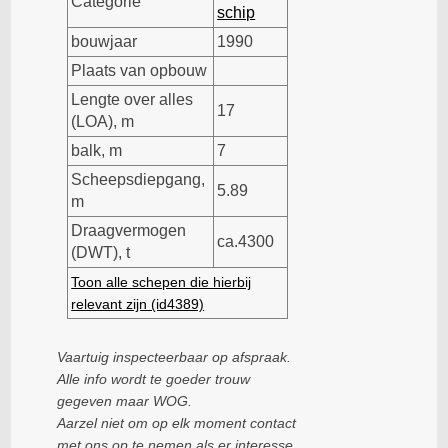
Categorie
schip
bouwjaar
1990
Plaats van opbouw
Lengte over alles
17
(LOA), m
balk, m
7
Scheepsdiepgang,
5.89
m
Draagvermogen
ca.4300
(DWT), t
Toon alle schepen die hierbij
relevant zijn (id4389)
Vaartuig inspecteerbaar op afspraak.
Alle info wordt te goeder trouw
gegeven maar WOG.
Aarzel niet om op elk moment contact
met ons op te nemen als er interesse